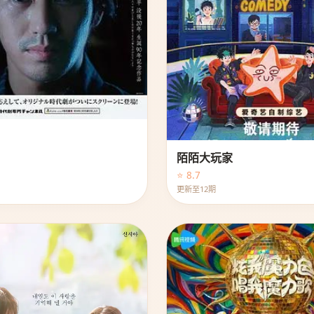
陌陌大玩家
⭐ 8.7
更新至12期