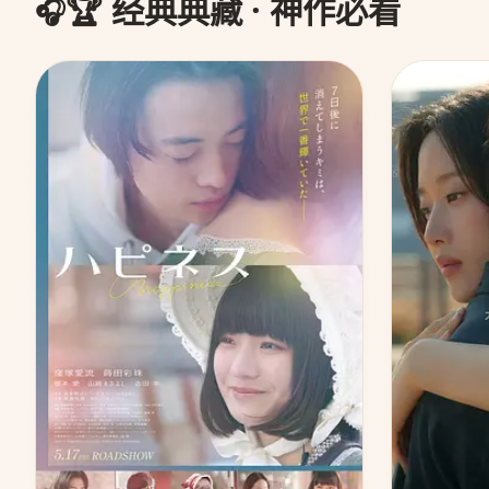
🏆 经典典藏 · 神作必看