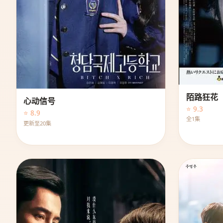
陌路狂花
心动信号
⭐ 9.3
⭐ 8.9
全1集
更新至20集