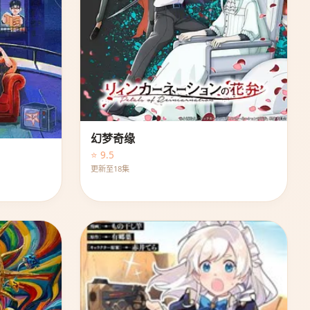
幻梦奇缘
⭐ 9.5
更新至18集