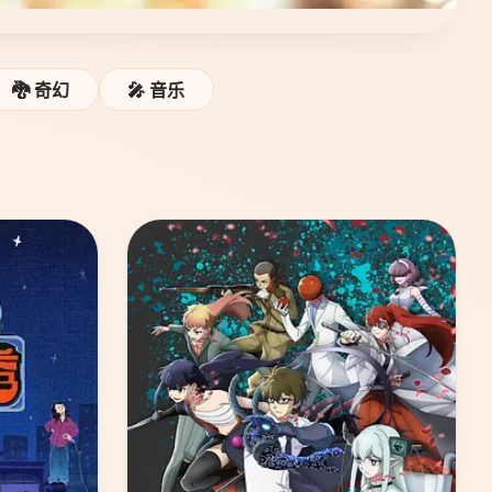
🐉 奇幻
🎤 音乐