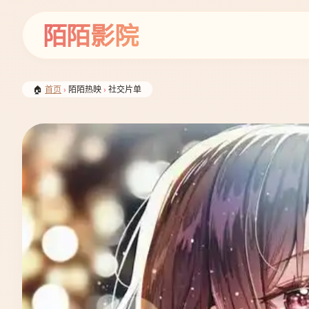
陌陌影院
🏠
首页
›
陌陌热映
›
社交片单