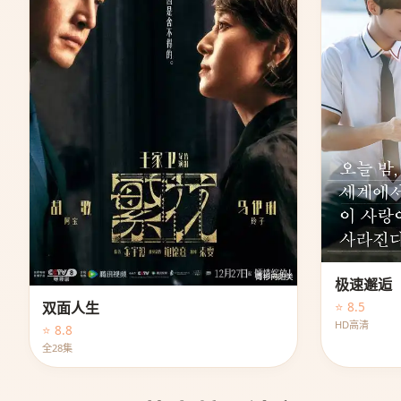
极速邂逅
⭐ 8.5
双面人生
HD高清
⭐ 8.8
全28集