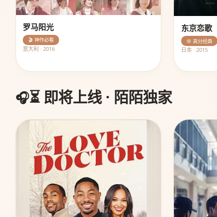
罗马阳光
东京恋歌
🎬 神作必看
🌸 高分经典
意大利 · 2016
日本 · 2015
⏳ 即将上线 · 陌陌独家