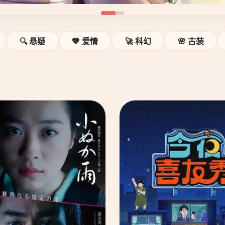
🔍 悬疑
💖 爱情
🚀 科幻
🌸 古装