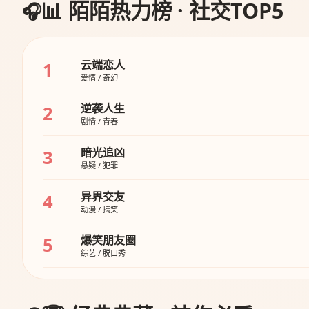
📊 陌陌热力榜 · 社交TOP5
云端恋人
1
爱情 / 奇幻
逆袭人生
2
剧情 / 青春
暗光追凶
3
悬疑 / 犯罪
异界交友
4
动漫 / 搞笑
爆笑朋友圈
5
综艺 / 脱口秀