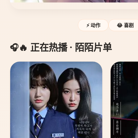
⚡ 动作
😂 喜剧
🔥 正在热播 · 陌陌片单