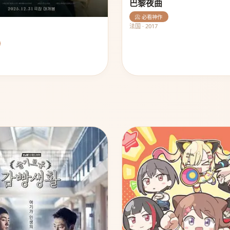
巴黎夜曲
📀 必看神作
法国 · 2017